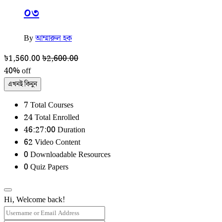
০৩
By
আম্মারুল হক
৳
1,560.00
৳
2,600.00
40% off
এখনই কিনুন
7 Total Courses
24 Total Enrolled
46:27:00 Duration
62 Video Content
0 Downloadable Resources
0 Quiz Papers
Hi, Welcome back!