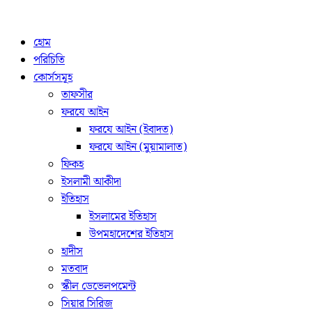
হোম
পরিচিতি
কোর্সসমূহ
তাফসীর
ফরযে আইন
ফরযে আইন (ইবাদত)
ফরযে আইন (মুয়ামালাত)
ফিকহ
ইসলামী আকীদা
ইতিহাস
ইসলামের ইতিহাস
উপমহাদেশের ইতিহাস
হাদীস
মতবাদ
স্কীল ডেভেলপমেন্ট
সিয়ার সিরিজ