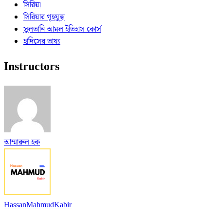
সিরিয়া
সিরিয়ার গৃহযুদ্ধ
সুলতানি আমল ইতিহাস কোর্স
হাদিসের ভাষ্য
Instructors
আম্মারুল হক
HassanMahmudKabir