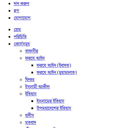
দান করুন
ব্লগ
যোগাযোগ
হোম
পরিচিতি
কোর্সসমূহ
তাফসীর
ফরযে আইন
ফরযে আইন (ইবাদত)
ফরযে আইন (মুয়ামালাত)
ফিকহ
ইসলামী আকীদা
ইতিহাস
ইসলামের ইতিহাস
উপমহাদেশের ইতিহাস
হাদীস
মতবাদ