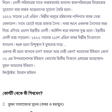
দিলো। লোদী পরিবারের সাথে ভারতবর্ষের অন্যান্য রাজপরিবারের বিরোধোর
সুযোগে তার ভারত আক্রমণের সুযোগ তৈরি হলো।
১৫২৬ সালের ১২ই এপ্রিল। দিল্লীর অদূরে হরিয়ানার পানিপথে বাবর ডেরা
ফেললেন। সাথে মোটে বারো হাজার সৈন্য। খবর শুনে একলক্ষ সৈন্যের বহর
নিয়ে এগিয়ে এলেন ইব্রাহীম লোদী। আটদিন ধরে ভয়ানক যুদ্ধ হলো। ইব্রাহীম
লোদী মারা পড়লেন। ১৫২৬ সালের ২১শে এপ্রিল বাবর দিল্লীর সিংহাসনে
বসলেন। শুরু হলো হিন্দুস্থান ই মুঘলের যাত্রা…
এরপর কী হলো জানতে চান? তাহলে আর দেরী কেন? আমাদের ইতিহাস কোর্স
০১ এর উপমহাদেশের ইতিহাস কোর্সের দ্বিতীয় সিজনে এবারের আয়োজন-
মুঘল আমলের ইতিহাস।
ইন্সট্রাক্টর: ইমরান রাইহান
কোর্সটি থেকে কী শিখবেন?
মুঘল সাম্রাজ্যের সূচনা (বাবর ও হুমায়ুন)