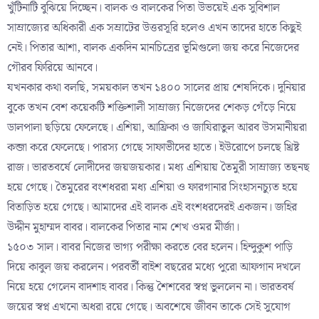
খুঁটিনাটি বুঝিয়ে দিচ্ছেন। বালক ও বালকের পিতা উভয়েই এক সুবিশাল
সাম্রাজ্যের অধিকারী এক সম্রাটের উত্তরসূরি হলেও এখন তাদের হাতে কিছুই
নেই। পিতার আশা, বালক একদিন মানচিত্রের ভূমিগুলো জয় করে নিজেদের
গৌরব ফিরিয়ে আনবে।
যখনকার কথা বলছি, সময়কাল তখন ১৪০০ সালের প্রায় শেষদিকে। দুনিয়ার
বুকে তখন বেশ কয়েকটি শক্তিশালী সাম্রাজ্য নিজেদের শেকড় গেঁড়ে নিয়ে
ডালপালা ছড়িয়ে ফেলেছে। এশিয়া, আফ্রিকা ও জাযিরাতুল আরব উসমানীয়রা
কব্জা করে ফেলেছে। পারস্য গেছে সাফাভীদের হাতে। ইউরোপে চলছে খ্রিষ্ট
রাজ। ভারতবর্ষে লোদীদের জয়জয়কার। মধ্য এশিয়ায় তৈমুরী সাম্রাজ্য তছনছ
হয়ে গেছে। তৈমুরের বংশধররা মধ্য এশিয়া ও ফারগানার সিংহাসনচ্যুত হয়ে
বিতাড়িত হয়ে গেছে। আমাদের এই বালক এই বংশধরদেরই একজন। জহির
উদ্দীন মুহাম্মদ বাবর। বালকের পিতার নাম শেখ ওমর মীর্জা।
১৫০৩ সাল। বাবর নিজের ভাগ্য পরীক্ষা করতে বের হলেন। হিন্দুকুশ পাড়ি
দিয়ে কাবুল জয় করলেন। পরবর্তী বাইশ বছরের মধ্যে পুরো আফগান দখলে
নিয়ে হয়ে গেলেন বাদশাহ বাবর। কিন্তু শৈশবের স্বপ্ন ভুললেন না। ভারতবর্ষ
জয়ের স্বপ্ন এখনো অধরা রয়ে গেছে। অবশেষে জীবন তাকে সেই সুযোগ