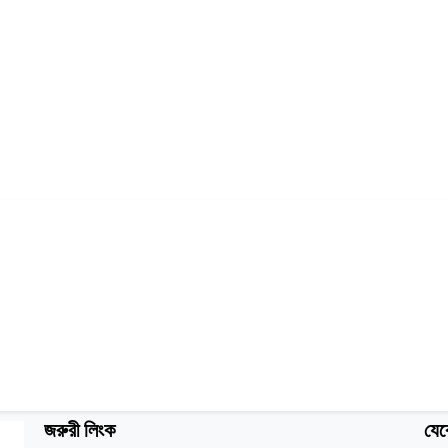
জরুরী লিংক
যেক