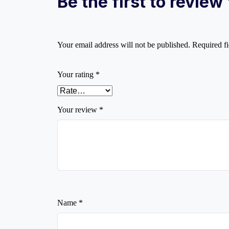
Be the first to review “ক
Your email address will not be published.
Required f
Your rating
*
Your review
*
Name
*