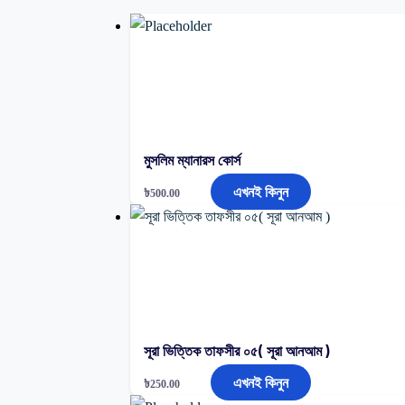
মুসলিম ম্যানারস কোর্স
এখনই কিনুন
৳
500.00
সূরা ভিত্তিক তাফসীর ০৫( সূরা আনআম )
এখনই কিনুন
৳
250.00