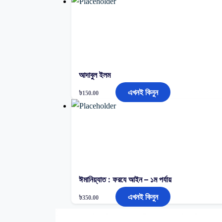
আদাবুল ইলম
এখনই কিনুন
৳
150.00
ঈমানিয়্যাত : ফরযে আইন – ১ম পর্যায়
এখনই কিনুন
৳
350.00