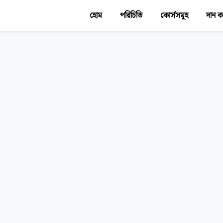
হোম
পরিচিতি
কোর্সসমূহ
দান 