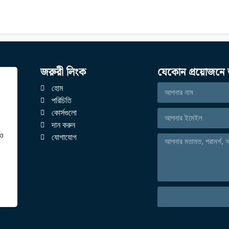
জরুরী লিংক
যেকোন প্রয়োজনে 
হোম
পরিচিতি
কোর্সগুলো
দান করুন
েও
যোগাযোগ