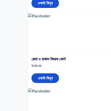
এখনই কিনুন
রোযা ও যাকাত বিষয়ক কোর্স
৳
300.00
এখনই কিনুন