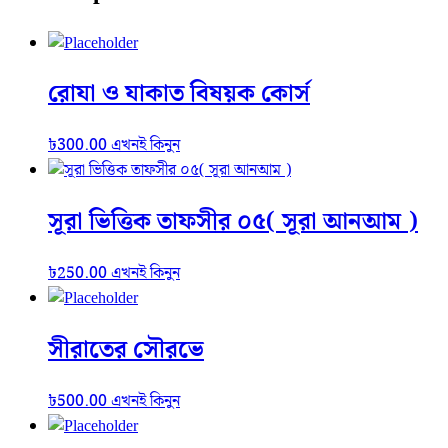
রোযা ও যাকাত বিষয়ক কোর্স
৳
300.00
এখনই কিনুন
সূরা ভিত্তিক তাফসীর ০৫( সূরা আনআম )
৳
250.00
এখনই কিনুন
সীরাতের সৌরভে
৳
500.00
এখনই কিনুন