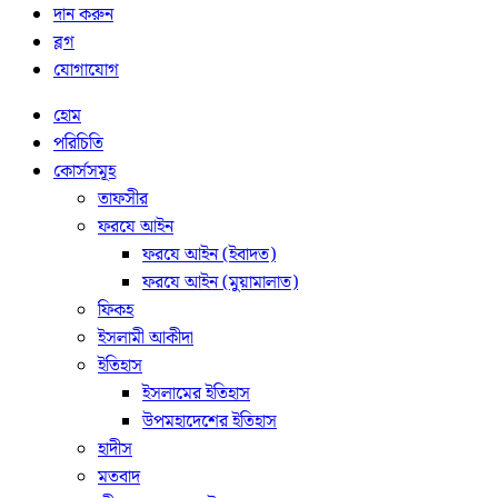
দান করুন
ব্লগ
যোগাযোগ
হোম
পরিচিতি
কোর্সসমূহ
তাফসীর
ফরযে আইন
ফরযে আইন (ইবাদত)
ফরযে আইন (মুয়ামালাত)
ফিকহ
ইসলামী আকীদা
ইতিহাস
ইসলামের ইতিহাস
উপমহাদেশের ইতিহাস
হাদীস
মতবাদ