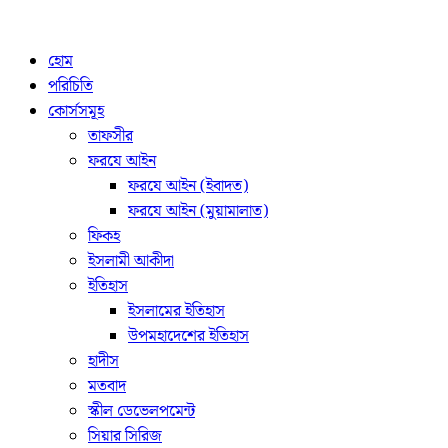
হোম
পরিচিতি
কোর্সসমূহ
তাফসীর
ফরযে আইন
ফরযে আইন (ইবাদত)
ফরযে আইন (মুয়ামালাত)
ফিকহ
ইসলামী আকীদা
ইতিহাস
ইসলামের ইতিহাস
উপমহাদেশের ইতিহাস
হাদীস
মতবাদ
স্কীল ডেভেলপমেন্ট
সিয়ার সিরিজ