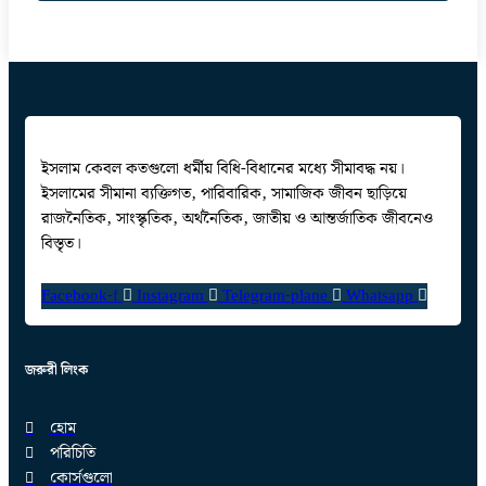
ইসলাম কেবল কতগুলো ধর্মীয় বিধি-বিধানের মধ্যে সীমাবদ্ধ নয়।
ইসলামের সীমানা ব্যক্তিগত, পারিবারিক, সামাজিক জীবন ছাড়িয়ে
রাজনৈতিক, সাংস্কৃতিক, অর্থনৈতিক, জাতীয় ও আন্তর্জাতিক জীবনেও
বিস্তৃত।
Facebook-f
Instagram
Telegram-plane
Whatsapp
জরুরী লিংক
হোম
পরিচিতি
কোর্সগুলো