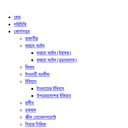
হোম
পরিচিতি
কোর্সসমূহ
তাফসীর
ফরযে আইন
ফরযে আইন (ইবাদত)
ফরযে আইন (মুয়ামালাত)
ফিকহ
ইসলামী আকীদা
ইতিহাস
ইসলামের ইতিহাস
উপমহাদেশের ইতিহাস
হাদীস
মতবাদ
স্কীল ডেভেলপমেন্ট
সিয়ার সিরিজ