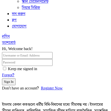
স্কীল ডেভেলপমেন্ট
সিয়ার সিরিজ
দান করুন
ব্লগ
যোগাযোগ
লগিন
ড্যাশবোর্ড
Hi, Welcome back!
Keep me signed in
Forgot?
Sign In
Don't have an account?
Register Now
ইসলাম কেবল কতগুলো ধর্মীয় বিধি-বিধানের মধ্যে সীমাবদ্ধ নয়। ইসলামের
সীমানা ব্যক্তিগত, পারিবারিক, সামাজিক জীবন ছাড়িয়ে রাজনৈতিক, সাংস্কৃতিক,