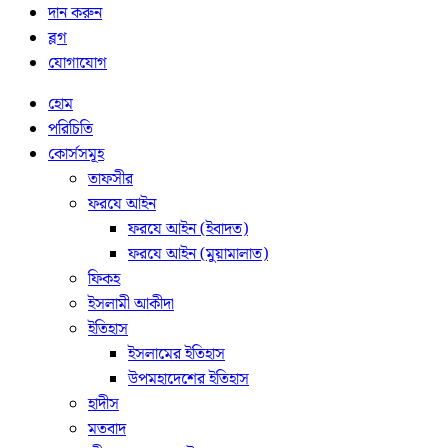
দান করুন
ব্লগ
যোগাযোগ
হোম
পরিচিতি
কোর্সসমূহ
তাফসীর
ফরযে আইন
ফরযে আইন (ইবাদত)
ফরযে আইন (মুয়ামালাত)
ফিকহ
ইসলামী আকীদা
ইতিহাস
ইসলামের ইতিহাস
উপমহাদেশের ইতিহাস
হাদীস
মতবাদ