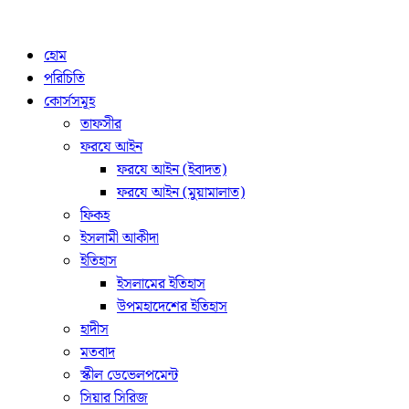
হোম
পরিচিতি
কোর্সসমূহ
তাফসীর
ফরযে আইন
ফরযে আইন (ইবাদত)
ফরযে আইন (মুয়ামালাত)
ফিকহ
ইসলামী আকীদা
ইতিহাস
ইসলামের ইতিহাস
উপমহাদেশের ইতিহাস
হাদীস
মতবাদ
স্কীল ডেভেলপমেন্ট
সিয়ার সিরিজ