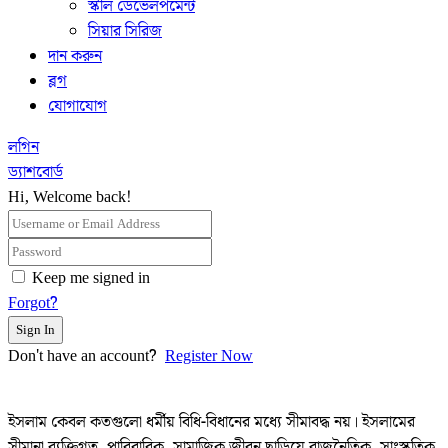
স্কীল ডেভেলপমেন্ট
সিয়ার সিরিজ
দান করুন
ব্লগ
যোগাযোগ
লগিন
ড্যাশবোর্ড
Hi, Welcome back!
Keep me signed in
Forgot?
Sign In
Don't have an account?
Register Now
ইসলাম কেবল কতগুলো ধর্মীয় বিধি-বিধানের মধ্যে সীমাবদ্ধ নয়। ইসলামের
সীমানা ব্যক্তিগত, পারিবারিক, সামাজিক জীবন ছাড়িয়ে রাজনৈতিক, সাংস্কৃতিক,