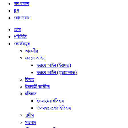
দান করুন
ব্লগ
যোগাযোগ
হোম
পরিচিতি
কোর্সসমূহ
তাফসীর
ফরযে আইন
ফরযে আইন (ইবাদত)
ফরযে আইন (মুয়ামালাত)
ফিকহ
ইসলামী আকীদা
ইতিহাস
ইসলামের ইতিহাস
উপমহাদেশের ইতিহাস
হাদীস
মতবাদ