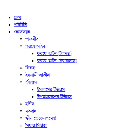
হোম
পরিচিতি
কোর্সসমূহ
তাফসীর
ফরযে আইন
ফরযে আইন (ইবাদত)
ফরযে আইন (মুয়ামালাত)
ফিকহ
ইসলামী আকীদা
ইতিহাস
ইসলামের ইতিহাস
উপমহাদেশের ইতিহাস
হাদীস
মতবাদ
স্কীল ডেভেলপমেন্ট
সিয়ার সিরিজ