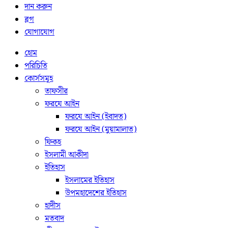
দান করুন
ব্লগ
যোগাযোগ
হোম
পরিচিতি
কোর্সসমূহ
তাফসীর
ফরযে আইন
ফরযে আইন (ইবাদত)
ফরযে আইন (মুয়ামালাত)
ফিকহ
ইসলামী আকীদা
ইতিহাস
ইসলামের ইতিহাস
উপমহাদেশের ইতিহাস
হাদীস
মতবাদ