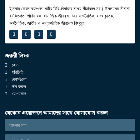
ইসলাম কেবল কতগুলো ধর্মীয় বিধি-বিধানের মধ্যে সীমাবদ্ধ নয়। ইসলামের সীমানা
ব্যক্তিগত, পারিবারিক, সামাজিক জীবন ছাড়িয়ে রাজনৈতিক, সাংস্কৃতিক,
অর্থনৈতিক, জাতীয় ও আন্তর্জাতিক জীবনেও বিস্তৃত।
জরুরী লিংক
হোম
পরিচিতি
কোর্সগুলো
দান করুন
যোগাযোগ
যেকোন প্রয়োজনে আমাদের সাথে যোগাযোগ করুন