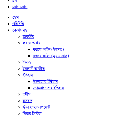
ব্লগ
যোগাযোগ
হোম
পরিচিতি
কোর্সসমূহ
তাফসীর
ফরযে আইন
ফরযে আইন (ইবাদত)
ফরযে আইন (মুয়ামালাত)
ফিকহ
ইসলামী আকীদা
ইতিহাস
ইসলামের ইতিহাস
উপমহাদেশের ইতিহাস
হাদীস
মতবাদ
স্কীল ডেভেলপমেন্ট
সিয়ার সিরিজ