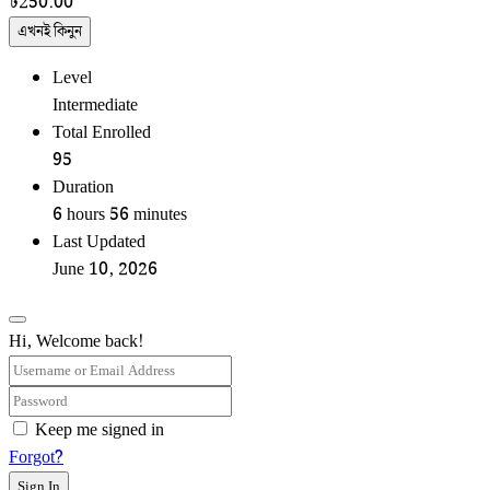
৳
250.00
এখনই কিনুন
Level
Intermediate
Total Enrolled
95
Duration
6
hours
56
minutes
Last Updated
June 10, 2026
Hi, Welcome back!
Keep me signed in
Forgot?
Sign In