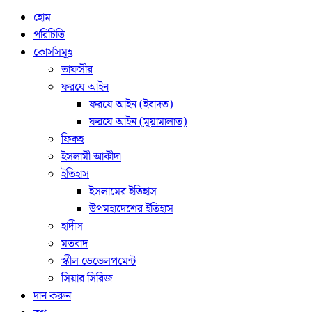
হোম
পরিচিতি
কোর্সসমূহ
তাফসীর
ফরযে আইন
ফরযে আইন (ইবাদত)
ফরযে আইন (মুয়ামালাত)
ফিকহ
ইসলামী আকীদা
ইতিহাস
ইসলামের ইতিহাস
উপমহাদেশের ইতিহাস
হাদীস
মতবাদ
স্কীল ডেভেলপমেন্ট
সিয়ার সিরিজ
দান করুন