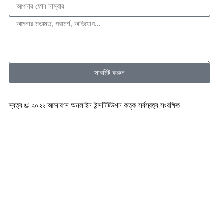
সাবমিট করুন
স্বত্ব © ২০২২ আম্মার’স অনলাইন ইন্সটিটিউশন কতৃক সর্বস্বত্ব সংরক্ষিত