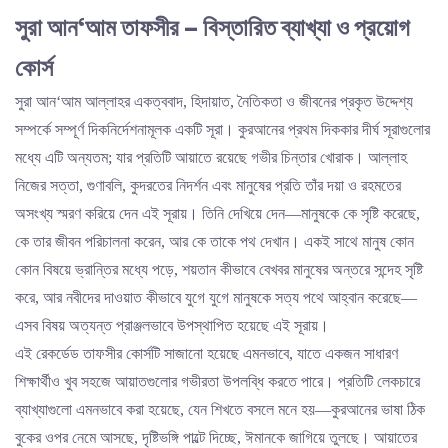
সুরা আন‘আম তাফসীর – বিস্তারিত ব্যাখ্যা ও প্রয়োগ
কোর্স
সুরা আন‘আম আল্লাহর একত্ববাদ, হিদায়াত, নৈতিকতা ও জীবনের প্রকৃত উদ্দেশ্য
সম্পর্কে সম্পূর্ণ দিকনির্দেশনামূলক একটি সূরা। কুরআনের প্রথম দিককার দীর্ঘ সূরাগুলোর
মধ্যে এটি অন্যতম; যার প্রতিটি আয়াতে রয়েছে গভীর চিন্তার খোরাক। আল্লাহ
নিজের সত্তা, গুণাবলি, কুদরতের নিদর্শন এবং মানুষের প্রতি তাঁর দয়া ও রহমতের
অসংখ্য স্মরণ করিয়ে দেন এই সূরায়। তিনি দেখিয়ে দেন—মানুষকে কে সৃষ্টি করেছে,
কে তার জীবন পরিচালনা করেন, আর কে তাকে পথ দেখান। একই সাথে মানুষ কোন
কোন বিষয়ে ভ্রান্তির মধ্যে পড়ে, শয়তান কীভাবে বেখবর মানুষের অন্তরে সন্দেহ সৃষ্টি
করে, আর নবীদের দাওয়াত কীভাবে যুগে যুগে মানুষকে সত্য পথে আহ্বান করেছে—
এসব বিষয় অত্যন্ত প্রাঞ্জলভাবে উপস্থাপিত হয়েছে এই সূরায়।
এই রেকর্ডেড তাফসীর কোর্সটি সাজানো হয়েছে এমনভাবে, যাতে একজন সাধারণ
শিক্ষার্থীও খুব সহজে আয়াতগুলোর গভীরতা উপলব্ধি করতে পারে। প্রতিটি লেকচারে
ব্যাখ্যাগুলো এমনভাবে করা হয়েছে, যেন শিখতে বসলে মনে হয়—কুরআনের ভাষা ঠিক
বুকের ওপর নেমে আসছে, দৃষ্টিভঙ্গি পাল্টে দিচ্ছে, ঈমানকে জাগিয়ে তুলছে। আয়াতের