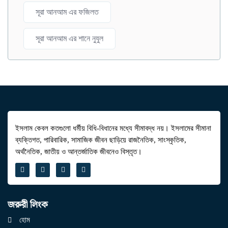
সূরা আনআম এর ফজিলত
সূরা আনআম এর শানে নুযুল
ইসলাম কেবল কতগুলো ধর্মীয় বিধি-বিধানের মধ্যে সীমাবদ্ধ নয়। ইসলামের সীমানা
ব্যক্তিগত, পারিবারিক, সামাজিক জীবন ছাড়িয়ে রাজনৈতিক, সাংস্কৃতিক,
অর্থনৈতিক, জাতীয় ও আন্তর্জাতিক জীবনেও বিস্তৃত।
জরুরী লিংক
হোম