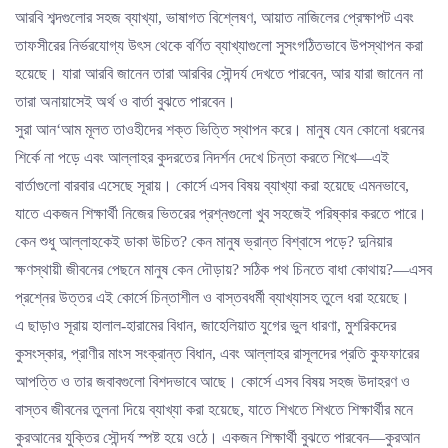
আরবি শব্দগুলোর সহজ ব্যাখ্যা, ভাষাগত বিশ্লেষণ, আয়াত নাজিলের প্রেক্ষাপট এবং
তাফসীরের নির্ভরযোগ্য উৎস থেকে বর্ণিত ব্যাখ্যাগুলো সুসংগঠিতভাবে উপস্থাপন করা
হয়েছে। যারা আরবি জানেন তারা আরবির সৌন্দর্য দেখতে পারবেন, আর যারা জানেন না
তারা অনায়াসেই অর্থ ও বার্তা বুঝতে পারবেন।
সুরা আন‘আম মূলত তাওহীদের শক্ত ভিত্তি স্থাপন করে। মানুষ যেন কোনো ধরনের
শির্কে না পড়ে এবং আল্লাহর কুদরতের নিদর্শন দেখে চিন্তা করতে শিখে—এই
বার্তাগুলো বারবার এসেছে সূরায়। কোর্সে এসব বিষয় ব্যাখ্যা করা হয়েছে এমনভাবে,
যাতে একজন শিক্ষার্থী নিজের ভিতরের প্রশ্নগুলো খুব সহজেই পরিষ্কার করতে পারে।
কেন শুধু আল্লাহকেই ডাকা উচিত? কেন মানুষ ভ্রান্ত বিশ্বাসে পড়ে? দুনিয়ার
ক্ষণস্থায়ী জীবনের পেছনে মানুষ কেন দৌড়ায়? সঠিক পথ চিনতে বাধা কোথায়?—এসব
প্রশ্নের উত্তর এই কোর্সে চিন্তাশীল ও বাস্তবধর্মী ব্যাখ্যাসহ তুলে ধরা হয়েছে।
এ ছাড়াও সূরায় হালাল-হারামের বিধান, জাহেলিয়াত যুগের ভুল ধারণা, মুশরিকদের
কুসংস্কার, প্রাণীর মাংস সংক্রান্ত বিধান, এবং আল্লাহর রাসূলদের প্রতি কুফফারের
আপত্তি ও তার জবাবগুলো বিশদভাবে আছে। কোর্সে এসব বিষয় সহজ উদাহরণ ও
বাস্তব জীবনের তুলনা দিয়ে ব্যাখ্যা করা হয়েছে, যাতে শিখতে শিখতে শিক্ষার্থীর মনে
কুরআনের যুক্তির সৌন্দর্য স্পষ্ট হয়ে ওঠে। একজন শিক্ষার্থী বুঝতে পারবেন—কুরআন