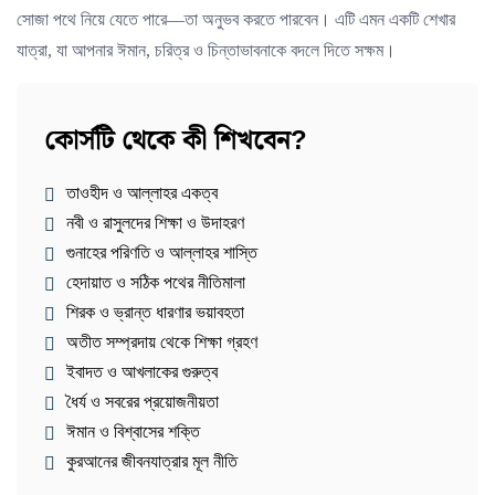
সোজা পথে নিয়ে যেতে পারে—তা অনুভব করতে পারবেন। এটি এমন একটি শেখার
যাত্রা, যা আপনার ঈমান, চরিত্র ও চিন্তাভাবনাকে বদলে দিতে সক্ষম।
কোর্সটি থেকে কী শিখবেন?
তাওহীদ ও আল্লাহর একত্ব
নবী ও রাসুলদের শিক্ষা ও উদাহরণ
গুনাহের পরিণতি ও আল্লাহর শাস্তি
হেদায়াত ও সঠিক পথের নীতিমালা
শিরক ও ভ্রান্ত ধারণার ভয়াবহতা
অতীত সম্প্রদায় থেকে শিক্ষা গ্রহণ
ইবাদত ও আখলাকের গুরুত্ব
ধৈর্য ও সবরের প্রয়োজনীয়তা
ঈমান ও বিশ্বাসের শক্তি
কুরআনের জীবনযাত্রার মূল নীতি