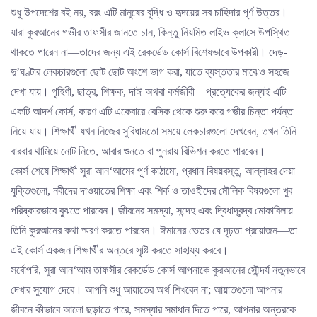
শুধু উপদেশের বই নয়, বরং এটি মানুষের বুদ্ধি ও হৃদয়ের সব চাহিদার পূর্ণ উত্তর।
যারা কুরআনের গভীর তাফসীর জানতে চান, কিন্তু নিয়মিত লাইভ ক্লাসে উপস্থিত
থাকতে পারেন না—তাদের জন্য এই রেকর্ডেড কোর্স বিশেষভাবে উপকারী। দেড়-
দু’ঘণ্টার লেকচারগুলো ছোট ছোট অংশে ভাগ করা, যাতে ব্যস্ততার মাঝেও সহজে
দেখা যায়। গৃহিণী, ছাত্র, শিক্ষক, দাঈ অথবা কর্মজীবী—প্রত্যেকের জন্যই এটি
একটি আদর্শ কোর্স, কারণ এটি একেবারে বেসিক থেকে শুরু করে গভীর চিন্তা পর্যন্ত
নিয়ে যায়। শিক্ষার্থী যখন নিজের সুবিধামতো সময়ে লেকচারগুলো দেখবেন, তখন তিনি
বারবার থামিয়ে নোট নিতে, আবার শুনতে বা পুনরায় রিভিশন করতে পারবেন।
কোর্স শেষে শিক্ষার্থী সুরা আন‘আমের পূর্ণ কাঠামো, প্রধান বিষয়বস্তু, আল্লাহর দেয়া
যুক্তিগুলো, নবীদের দাওয়াতের শিক্ষা এবং শির্ক ও তাওহীদের মৌলিক বিষয়গুলো খুব
পরিষ্কারভাবে বুঝতে পারবেন। জীবনের সমস্যা, সন্দেহ এবং দ্বিধাদ্বন্দ্ব মোকাবিলায়
তিনি কুরআনের কথা স্মরণ করতে পারবেন। ঈমানের ভেতর যে দৃঢ়তা প্রয়োজন—তা
এই কোর্স একজন শিক্ষার্থীর অন্তরে সৃষ্টি করতে সাহায্য করবে।
সর্বোপরি, সুরা আন‘আম তাফসীর রেকর্ডেড কোর্স আপনাকে কুরআনের সৌন্দর্য নতুনভাবে
দেখার সুযোগ দেবে। আপনি শুধু আয়াতের অর্থ শিখবেন না; আয়াতগুলো আপনার
জীবনে কীভাবে আলো ছড়াতে পারে, সমস্যার সমাধান দিতে পারে, আপনার অন্তরকে