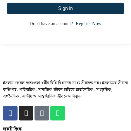
Sign In
Register Now
Don't have an account?
ইসলাম কেবল কতগুলো ধর্মীয় বিধি-বিধানের মধ্যে সীমাবদ্ধ নয়। ইসলামের সীমানা
ব্যক্তিগত, পারিবারিক, সামাজিক জীবন ছাড়িয়ে রাজনৈতিক, সাংস্কৃতিক,
অর্থনৈতিক, জাতীয় ও আন্তর্জাতিক জীবনেও বিস্তৃত।
জরুরী লিংক