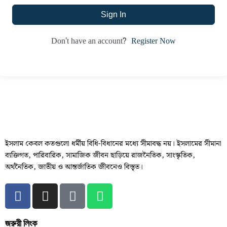
Sign In
Register Now
Don't have an account?
ইসলাম কেবল কতগুলো ধর্মীয় বিধি-বিধানের মধ্যে সীমাবদ্ধ নয়। ইসলামের সীমানা
ব্যক্তিগত, পারিবারিক, সামাজিক জীবন ছাড়িয়ে রাজনৈতিক, সাংস্কৃতিক,
অর্থনৈতিক, জাতীয় ও আন্তর্জাতিক জীবনেও বিস্তৃত।
জরুরী লিংক