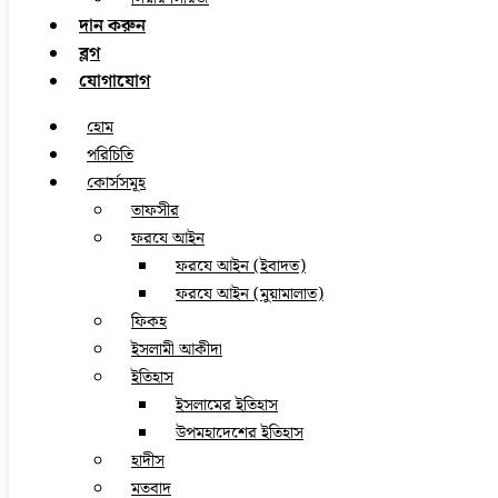
দান করুন
ব্লগ
যোগাযোগ
হোম
পরিচিতি
কোর্সসমূহ
তাফসীর
ফরযে আইন
ফরযে আইন (ইবাদত)
ফরযে আইন (মুয়ামালাত)
ফিকহ
ইসলামী আকীদা
ইতিহাস
ইসলামের ইতিহাস
উপমহাদেশের ইতিহাস
হাদীস
মতবাদ