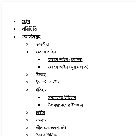
হোম
পরিচিতি
কোর্সসমূহ
তাফসীর
ফরযে আইন
ফরযে আইন (ইবাদত)
ফরযে আইন (মুয়ামালাত)
ফিকহ
ইসলামী আকীদা
ইতিহাস
ইসলামের ইতিহাস
উপমহাদেশের ইতিহাস
হাদীস
মতবাদ
স্কীল ডেভেলপমেন্ট
সিয়ার সিরিজ