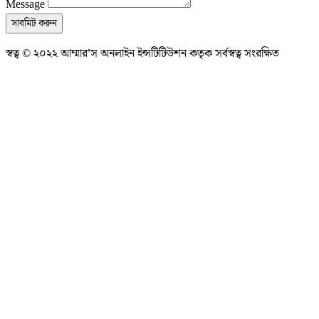
Message
সাবমিট করুন
স্বত্ব © ২০২২ আম্মার’স অনলাইন ইন্সটিটিউশন কতৃক সর্বস্বত্ব সংরক্ষিত