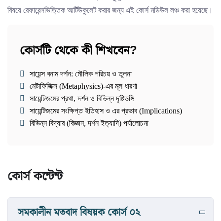
বিষয়ে রেফারেন্সভিত্তিক আর্টিউকুলেট করার জন্য এই কোর্স মডিউল লঞ্চ করা হয়েছে।
কোর্সটি থেকে কী শিখবেন?
সায়েন্স বনাম দর্শন: মৌলিক পরিচয় ও তুলনা
মেটাফিজিক্স (Metaphysics)-এর মূল ধারণা
সায়েন্টিজমের প্রথা, দর্শন ও বিভিন্ন দৃষ্টিভঙ্গি
সায়েন্টিজমের সংক্ষিপ্ত ইতিহাস ও এর প্রভাব (Implications)
বিভিন্ন বিদ্যার (বিজ্ঞান, দর্শন ইত্যাদি) পর্যালোচনা
কোর্স কন্টেন্ট
সমকালীন মতবাদ বিষয়ক কোর্স ০২