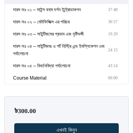
দারস নংঃ ০১ – সাইন্স বনাম দর্শন ইন্ট্রোডাকশন
37:48
দারস নংঃ ০২ – মেটাফিজিক্স এর পরিচয়
30:57
দারস নংঃ ০৩ – সাইন্টিজমের প্রভাব এবং দৃষ্টিভঙ্গী
19:29
দারস নংঃ ০৪ – সাইন্টিজমঃ এ শর্ট হিস্ট্রি এন্ড ইমপ্লিকেশন এবং
24:15
পর্যালোচনা
দারস নংঃ ০৫ – বিবর্তনবিদ্যা পর্যালোচনা
43:14
Course Material
00:00
৳
300.00
এখনই কিনুন