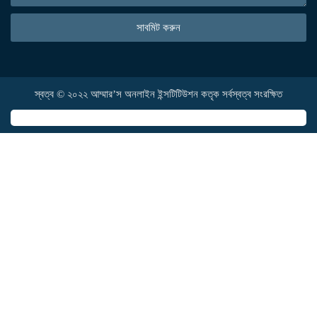
সাবমিট করুন
স্বত্ব © ২০২২ আম্মার’স অনলাইন ইন্সটিটিউশন কতৃক সর্বস্বত্ব সংরক্ষিত