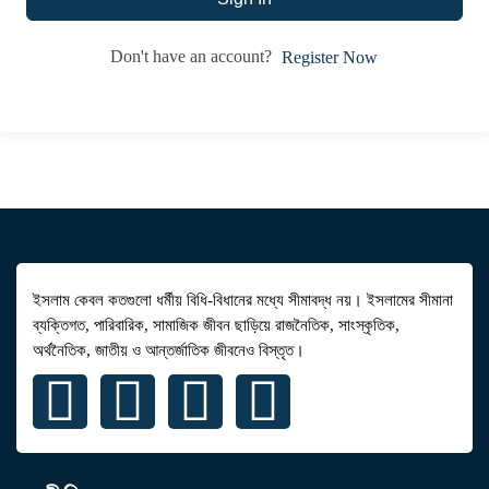
Don't have an account?
Register Now
ইসলাম কেবল কতগুলো ধর্মীয় বিধি-বিধানের মধ্যে সীমাবদ্ধ নয়। ইসলামের সীমানা
ব্যক্তিগত, পারিবারিক, সামাজিক জীবন ছাড়িয়ে রাজনৈতিক, সাংস্কৃতিক,
অর্থনৈতিক, জাতীয় ও আন্তর্জাতিক জীবনেও বিস্তৃত।