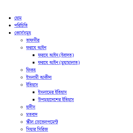
হোম
পরিচিতি
কোর্সসমূহ
তাফসীর
ফরযে আইন
ফরযে আইন (ইবাদত)
ফরযে আইন (মুয়ামালাত)
ফিকহ
ইসলামী আকীদা
ইতিহাস
ইসলামের ইতিহাস
উপমহাদেশের ইতিহাস
হাদীস
মতবাদ
স্কীল ডেভেলপমেন্ট
সিয়ার সিরিজ