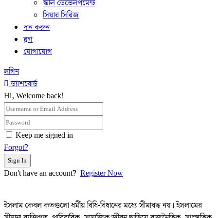
স্কীল ডেভেলপমেন্ট
সিয়ার সিরিজ
দান করুন
ব্লগ
যোগাযোগ
লগিন
ড্যাশবোর্ড
Hi, Welcome back!
Keep me signed in
Forgot?
Sign In
Don't have an account?
Register Now
ইসলাম কেবল কতগুলো ধর্মীয় বিধি-বিধানের মধ্যে সীমাবদ্ধ নয়। ইসলামের
সীমানা ব্যক্তিগত, পারিবারিক, সামাজিক জীবন ছাড়িয়ে রাজনৈতিক, সাংস্কৃতিক,