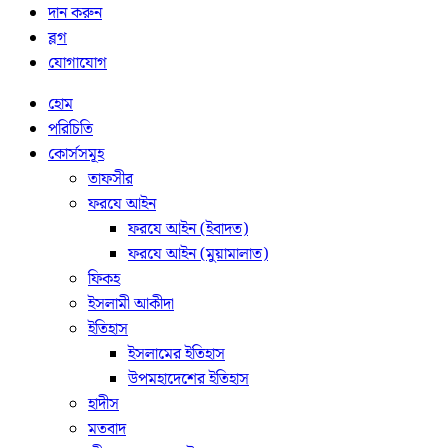
দান করুন
ব্লগ
যোগাযোগ
হোম
পরিচিতি
কোর্সসমূহ
তাফসীর
ফরযে আইন
ফরযে আইন (ইবাদত)
ফরযে আইন (মুয়ামালাত)
ফিকহ
ইসলামী আকীদা
ইতিহাস
ইসলামের ইতিহাস
উপমহাদেশের ইতিহাস
হাদীস
মতবাদ