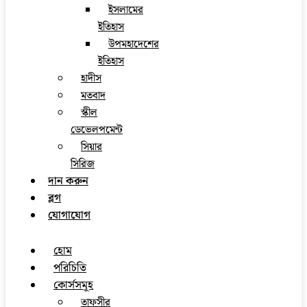
ইসলামের
ইতিহাস
উপমহাদেশের
ইতিহাস
হাদীস
মতবাদ
স্কীল
ডেভেলপমেন্ট
সিয়ার
সিরিজ
দান করুন
ব্লগ
যোগাযোগ
হোম
পরিচিতি
কোর্সসমূহ
তাফসীর