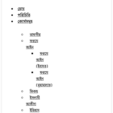
হোম
পরিচিতি
কোর্সসমূহ
তাফসীর
ফরযে
আইন
ফরযে
আইন
(ইবাদত)
ফরযে
আইন
(মুয়ামালাত)
ফিকহ
ইসলামী
আকীদা
ইতিহাস