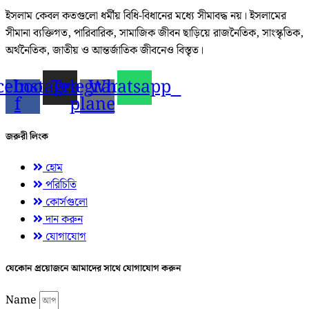
ইসলাম কেবল কতগুলো ধর্মীয় বিধি-বিধানের মধ্যে সীমাবদ্ধ নয়। ইসলামের
সীমানা ব্যক্তিগত, পারিবারিক, সামাজিক জীবন ছাড়িয়ে রাজনৈতিক, সাংস্কৃতিক,
অর্থনৈতিক, জাতীয় ও আন্তর্জাতিক জীবনেও বিস্তৃত।
cebook-
Instagram
Telegram-
Whatsapp
f
plane
জরুরী লিংক
হোম
পরিচিতি
কোর্সগুলো
দান করুন
যোগাযোগ
যেকোন প্রয়োজনে আমাদের সাথে যোগাযোগ করুন
Name