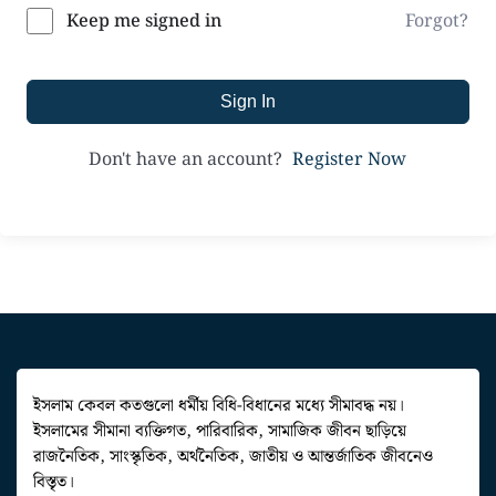
Forgot?
Keep me signed in
Sign In
Register Now
Don't have an account?
ইসলাম কেবল কতগুলো ধর্মীয় বিধি-বিধানের মধ্যে সীমাবদ্ধ নয়।
ইসলামের সীমানা ব্যক্তিগত, পারিবারিক, সামাজিক জীবন ছাড়িয়ে
রাজনৈতিক, সাংস্কৃতিক, অর্থনৈতিক, জাতীয় ও আন্তর্জাতিক জীবনেও
বিস্তৃত।