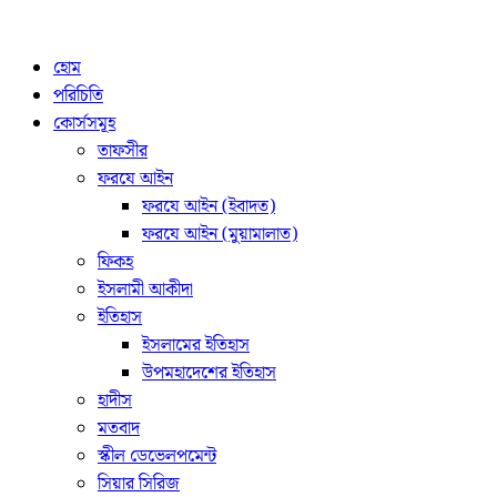
হোম
পরিচিতি
কোর্সসমূহ
তাফসীর
ফরযে আইন
ফরযে আইন (ইবাদত)
ফরযে আইন (মুয়ামালাত)
ফিকহ
ইসলামী আকীদা
ইতিহাস
ইসলামের ইতিহাস
উপমহাদেশের ইতিহাস
হাদীস
মতবাদ
স্কীল ডেভেলপমেন্ট
সিয়ার সিরিজ