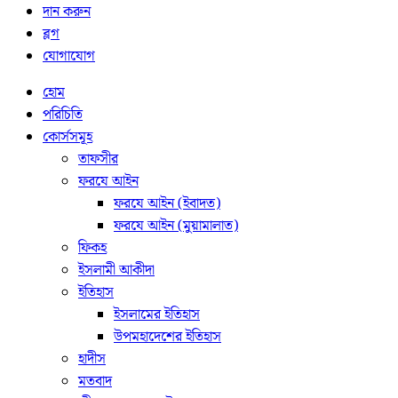
দান করুন
ব্লগ
যোগাযোগ
হোম
পরিচিতি
কোর্সসমূহ
তাফসীর
ফরযে আইন
ফরযে আইন (ইবাদত)
ফরযে আইন (মুয়ামালাত)
ফিকহ
ইসলামী আকীদা
ইতিহাস
ইসলামের ইতিহাস
উপমহাদেশের ইতিহাস
হাদীস
মতবাদ