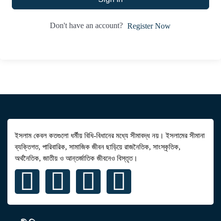
Don't have an account?
Register Now
ইসলাম কেবল কতগুলো ধর্মীয় বিধি-বিধানের মধ্যে সীমাবদ্ধ নয়। ইসলামের সীমানা
ব্যক্তিগত, পারিবারিক, সামাজিক জীবন ছাড়িয়ে রাজনৈতিক, সাংস্কৃতিক,
অর্থনৈতিক, জাতীয় ও আন্তর্জাতিক জীবনেও বিস্তৃত।