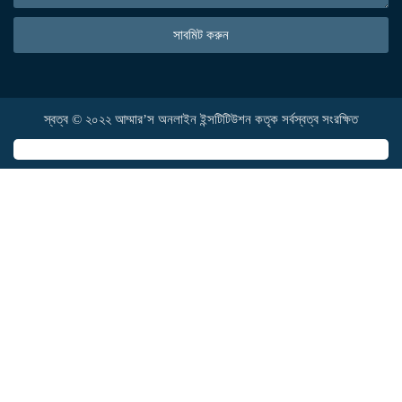
সাবমিট করুন
স্বত্ব © ২০২২ আম্মার’স অনলাইন ইন্সটিটিউশন কতৃক সর্বস্বত্ব সংরক্ষিত