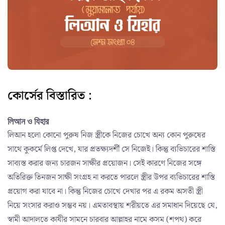
কোর্সের বিস্তারিত :
লিআন ও যিহার
লিআন হলো কোনো পুরুষ নিজ স্ত্রীকে নিজের চোখে অন্য কোন পুরুষের
সাথে কুকর্মে লিপ্ত দেখে, যার প্রতক্ষ্যদর্শী সে নিজেই। কিন্তু ব্যভিচারের শাস্তি
সাব্যস্ত করার জন্য চারজন সাক্ষীর প্রয়োজন। সেই কারণে নিজের সঙ্গে
অতিরিক্ত তিনজন সাক্ষী সংগ্রহ না করতে পারলে স্ত্রীর উপর ব্যভিচারের শাস্তি
প্রয়োগ করা যাবে না। কিন্তু নিজের চোখে দেখার পর এ রকম অসতী স্ত্রী
নিয়ে সংসার করাও সম্ভব নয়। এমতাবস্থায় শরীয়তে এর সমাধান দিয়েছে যে,
স্বামী আদালতে কাযীর সামনে চারবার আল্লাহর নামে কসম (শপথ) করে