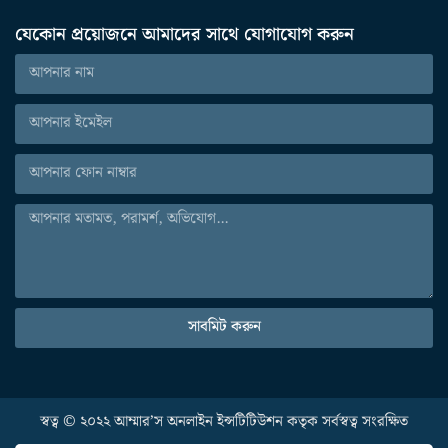
যেকোন প্রয়োজনে আমাদের সাথে যোগাযোগ করুন
সাবমিট করুন
স্বত্ব © ২০২২ আম্মার’স অনলাইন ইন্সটিটিউশন কতৃক সর্বস্বত্ব সংরক্ষিত