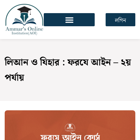
লগিন
লিআন ও যিহার : ফরযে আইন – ২য়
পর্যায়