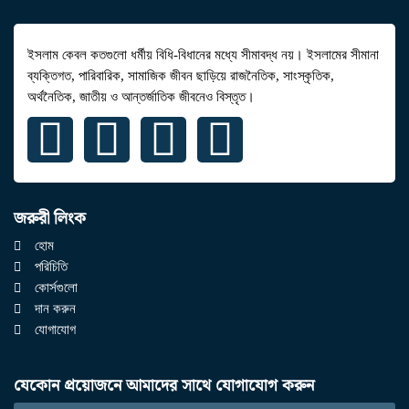
ইসলাম কেবল কতগুলো ধর্মীয় বিধি-বিধানের মধ্যে সীমাবদ্ধ নয়। ইসলামের সীমানা
ব্যক্তিগত, পারিবারিক, সামাজিক জীবন ছাড়িয়ে রাজনৈতিক, সাংস্কৃতিক,
অর্থনৈতিক, জাতীয় ও আন্তর্জাতিক জীবনেও বিস্তৃত।
জরুরী লিংক
হোম
পরিচিতি
কোর্সগুলো
দান করুন
যোগাযোগ
যেকোন প্রয়োজনে আমাদের সাথে যোগাযোগ করুন