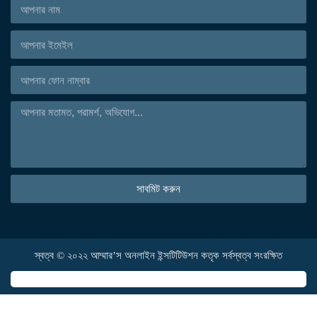
সাবমিট করুন
স্বত্ব © ২০২২ আম্মার’স অনলাইন ইন্সটিটিউশন কতৃক সর্বস্বত্ব সংরক্ষিত