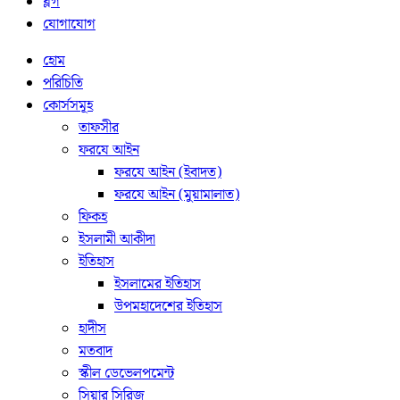
ব্লগ
যোগাযোগ
হোম
পরিচিতি
কোর্সসমূহ
তাফসীর
ফরযে আইন
ফরযে আইন (ইবাদত)
ফরযে আইন (মুয়ামালাত)
ফিকহ
ইসলামী আকীদা
ইতিহাস
ইসলামের ইতিহাস
উপমহাদেশের ইতিহাস
হাদীস
মতবাদ
স্কীল ডেভেলপমেন্ট
সিয়ার সিরিজ