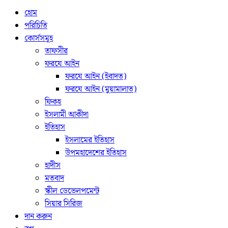
হোম
পরিচিতি
কোর্সসমূহ
তাফসীর
ফরযে আইন
ফরযে আইন (ইবাদত)
ফরযে আইন (মুয়ামালাত)
ফিকহ
ইসলামী আকীদা
ইতিহাস
ইসলামের ইতিহাস
উপমহাদেশের ইতিহাস
হাদীস
মতবাদ
স্কীল ডেভেলপমেন্ট
সিয়ার সিরিজ
দান করুন