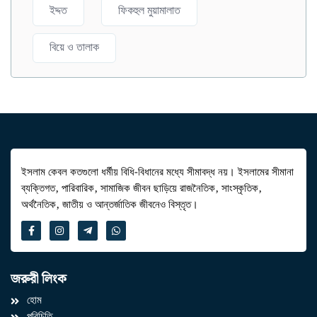
ইদ্দত
ফিকহুল মুয়ামালাত
বিয়ে ও তালাক
ইসলাম কেবল কতগুলো ধর্মীয় বিধি-বিধানের মধ্যে সীমাবদ্ধ নয়। ইসলামের সীমানা
ব্যক্তিগত, পারিবারিক, সামাজিক জীবন ছাড়িয়ে রাজনৈতিক, সাংস্কৃতিক,
অর্থনৈতিক, জাতীয় ও আন্তর্জাতিক জীবনেও বিস্তৃত।
জরুরী লিংক
হোম