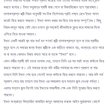
ইসলাম নারীদের সর্বোচ্চ সম্মান প্রদান করেছে এবং তাদের অধিকার সঠিক ভাবে বন্টন
করতে বলেছে। ইদ্দত শুধুমাত্র স্বামী মারা গেলে বা বিবাহবিচ্ছেদ হলে প্রযোজ্য।
তালাকপ্রাপ্ত স্ত্রী নিয়ম অনুযায়ী সব দিক নির্দেশনার প্রতি লক্ষ্য রেখে ইদ্দত পালন
করেই বিয়ে করতে পারবেন। ইদ্দত পালন করার পর বিয়ে তার জন্য সম্পূর্ণ বৈধ। কিছু
নিয়ম-কানুন আছে যেটা মেনে চললে খুব সহজেই জীবনটাকে সুন্দর করে সামনের দিকে
এগিয়ে নিয়ে যাওয়া সম্ভব।
ইদ্দত একটি আরবি শব্দ যার অর্থ হল গণনা! স্ত্রী তালাকপ্রাপ্তা হলে বা তার স্বামীর
মৃত্যু হলে যে সময়ের জন্য উক্ত স্ত্রীকে এক বাড়ীতে থাকতে হয়, অন্যত্র যেতে পারে
না বা অন্য কোথাও বিবাহ বসতে পারে না তাকে “ইদ্দত” বলে।
কোন নারীর স্বামী যদি তাকে তালাক দেয়, তাহলে তিনি এর পর পরই অন্য কাউকে বিয়ে
করতে পারবেন না। এই সময়ের মধ্যে যদি নারীর গর্ভধারণের লক্ষণ প্রকাশ না পায়
তাহলে তিনি ইদ্দত শেষ হয়ে গেলেই অন্য কাউকে বিয়ে করতে পারবেন। আর যদি গর্ভ
প্রকাশ পেয়ে যায় তাহলে তার ইদ্দত এর সময়কাল হবে সন্তান জন্ম দেওয়া পর্যন্ত।
এরপর সন্তান জন্ম নিলেই তার ইদ্দতের সময়সীমা শেষ এবং তিনি পুনরায় বিয়ে করতে
পারবেন।
ইদ্দত সংক্রান্ত বিস্তারিত মাসায়িল জানুন আমাদের ফরজে আইন মুয়ামালাত কোর্সে