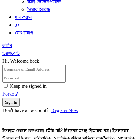
স্কীল ডেভেলপমেন্ট
সিয়ার সিরিজ
দান করুন
ব্লগ
যোগাযোগ
লগিন
ড্যাশবোর্ড
Hi, Welcome back!
Keep me signed in
Forgot?
Sign In
Don't have an account?
Register Now
ইসলাম কেবল কতগুলো ধর্মীয় বিধি-বিধানের মধ্যে সীমাবদ্ধ নয়। ইসলামের
সীমানা ব্যক্তিগত, পারিবারিক, সামাজিক জীবন ছাড়িয়ে রাজনৈতিক, সাংস্কৃতিক,