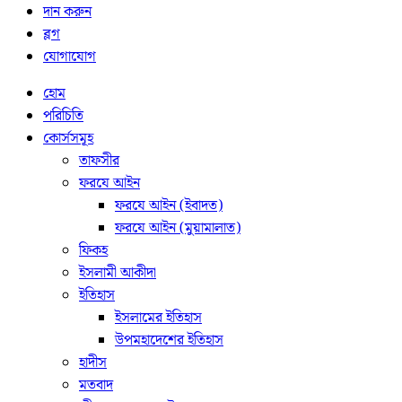
দান করুন
ব্লগ
যোগাযোগ
হোম
পরিচিতি
কোর্সসমূহ
তাফসীর
ফরযে আইন
ফরযে আইন (ইবাদত)
ফরযে আইন (মুয়ামালাত)
ফিকহ
ইসলামী আকীদা
ইতিহাস
ইসলামের ইতিহাস
উপমহাদেশের ইতিহাস
হাদীস
মতবাদ