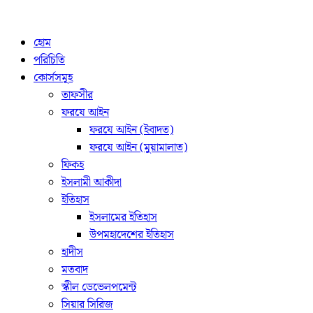
হোম
পরিচিতি
কোর্সসমূহ
তাফসীর
ফরযে আইন
ফরযে আইন (ইবাদত)
ফরযে আইন (মুয়ামালাত)
ফিকহ
ইসলামী আকীদা
ইতিহাস
ইসলামের ইতিহাস
উপমহাদেশের ইতিহাস
হাদীস
মতবাদ
স্কীল ডেভেলপমেন্ট
সিয়ার সিরিজ