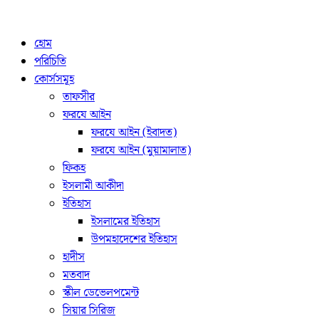
হোম
পরিচিতি
কোর্সসমূহ
তাফসীর
ফরযে আইন
ফরযে আইন (ইবাদত)
ফরযে আইন (মুয়ামালাত)
ফিকহ
ইসলামী আকীদা
ইতিহাস
ইসলামের ইতিহাস
উপমহাদেশের ইতিহাস
হাদীস
মতবাদ
স্কীল ডেভেলপমেন্ট
সিয়ার সিরিজ