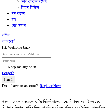
স্কীল ডেভেলপমেন্ট
সিয়ার সিরিজ
দান করুন
ব্লগ
যোগাযোগ
লগিন
ড্যাশবোর্ড
Hi, Welcome back!
Keep me signed in
Forgot?
Sign In
Don't have an account?
Register Now
ইসলাম কেবল কতগুলো ধর্মীয় বিধি-বিধানের মধ্যে সীমাবদ্ধ নয়। ইসলামের
সীমানা ব্যক্তিগত, পারিবারিক, সামাজিক জীবন ছাড়িয়ে রাজনৈতিক, সাংস্কৃতিক,