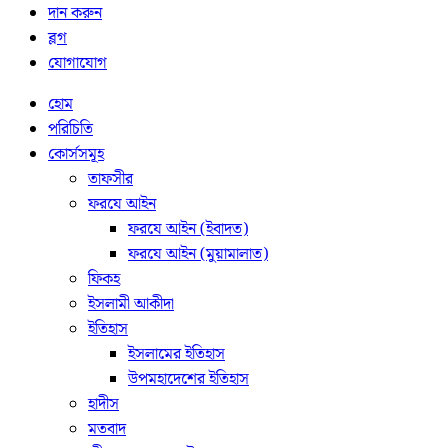
দান করুন
ব্লগ
যোগাযোগ
হোম
পরিচিতি
কোর্সসমূহ
তাফসীর
ফরযে আইন
ফরযে আইন (ইবাদত)
ফরযে আইন (মুয়ামালাত)
ফিকহ
ইসলামী আকীদা
ইতিহাস
ইসলামের ইতিহাস
উপমহাদেশের ইতিহাস
হাদীস
মতবাদ