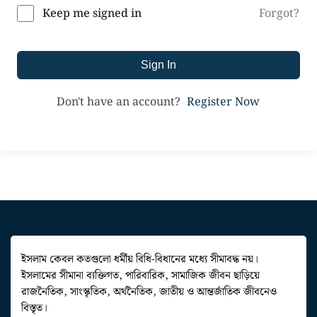
Forgot?
Keep me signed in
Sign In
Register Now
Don't have an account?
ইসলাম কেবল কতগুলো ধর্মীয় বিধি-বিধানের মধ্যে সীমাবদ্ধ নয়।
ইসলামের সীমানা ব্যক্তিগত, পারিবারিক, সামাজিক জীবন ছাড়িয়ে
রাজনৈতিক, সাংস্কৃতিক, অর্থনৈতিক, জাতীয় ও আন্তর্জাতিক জীবনেও
বিস্তৃত।