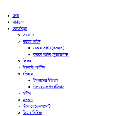
হোম
পরিচিতি
কোর্সসমূহ
তাফসীর
ফরযে আইন
ফরযে আইন (ইবাদত)
ফরযে আইন (মুয়ামালাত)
ফিকহ
ইসলামী আকীদা
ইতিহাস
ইসলামের ইতিহাস
উপমহাদেশের ইতিহাস
হাদীস
মতবাদ
স্কীল ডেভেলপমেন্ট
সিয়ার সিরিজ