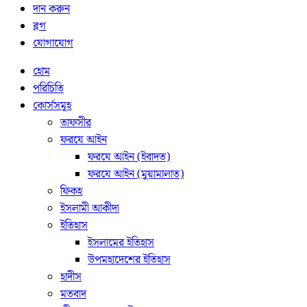
দান করুন
ব্লগ
যোগাযোগ
হোম
পরিচিতি
কোর্সসমূহ
তাফসীর
ফরযে আইন
ফরযে আইন (ইবাদত)
ফরযে আইন (মুয়ামালাত)
ফিকহ
ইসলামী আকীদা
ইতিহাস
ইসলামের ইতিহাস
উপমহাদেশের ইতিহাস
হাদীস
মতবাদ