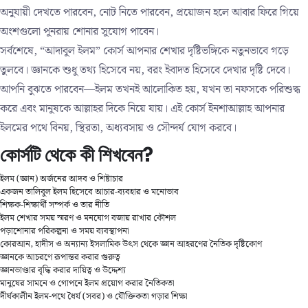
অনুযায়ী দেখতে পারবেন, নোট নিতে পারবেন, প্রয়োজন হলে আবার ফিরে গিয়ে
অংশগুলো পুনরায় শোনার সুযোগ পাবেন।
সর্বশেষে, “আদাবুল ইলম” কোর্স আপনার শেখার দৃষ্টিভঙ্গিকে নতুনভাবে গড়ে
তুলবে। জ্ঞানকে শুধু তথ্য হিসেবে নয়, বরং ইবাদত হিসেবে দেখার দৃষ্টি দেবে।
আপনি বুঝতে পারবেন—ইলম তখনই আলোকিত হয়, যখন তা নফসকে পরিশুদ্ধ
করে এবং মানুষকে আল্লাহর দিকে নিয়ে যায়। এই কোর্স ইনশাআল্লাহ আপনার
ইলমের পথে বিনয়, স্থিরতা, অধ্যবসায় ও সৌন্দর্য যোগ করবে।
কোর্সটি থেকে কী শিখবেন?
ইলম (জ্ঞান) অর্জনের আদব ও শিষ্টাচার
একজন তালিবুল ইলম হিসেবে আচার‑ব্যবহার ও মনোভাব
শিক্ষক‑শিক্ষার্থী সম্পর্ক ও তার নীতি
ইলম শেখার সময় স্মরণ ও মনযোগ বজায় রাখার কৌশল
পড়াশোনার পরিকল্পনা ও সময় ব্যবস্থাপনা
কোরআন, হাদীস ও অন্যান্য ইসলামিক উৎস থেকে জ্ঞান আহরণের নৈতিক দৃষ্টিকোণ
জ্ঞানকে আচরণে রূপান্তর করার গুরুত্ব
জ্ঞানভাণ্ডার বৃদ্ধি করার দায়িত্ব ও উদ্দেশ্য
মানুষের সামনে ও গোপনে ইলম প্রয়োগ করার নৈতিকতা
দীর্ঘকালীন ইলম‑পথে ধৈর্য (সবর) ও যৌক্তিকতা গড়ার শিক্ষা