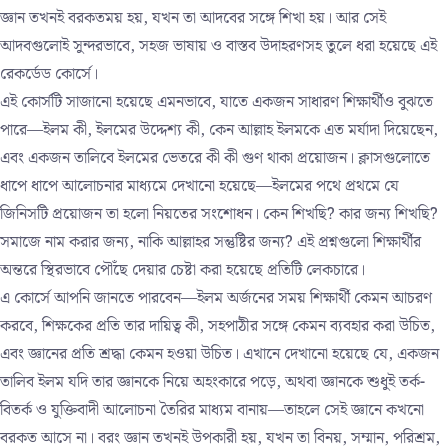
জ্ঞান তখনই বরকতময় হয়, যখন তা আদবের সঙ্গে শিখা হয়। আর সেই
আদবগুলোই সুন্দরভাবে, সহজ ভাষায় ও বাস্তব উদাহরণসহ তুলে ধরা হয়েছে এই
রেকর্ডেড কোর্সে।
এই কোর্সটি সাজানো হয়েছে এমনভাবে, যাতে একজন সাধারণ শিক্ষার্থীও বুঝতে
পারে—ইলম কী, ইলমের উদ্দেশ্য কী, কেন আল্লাহ ইলমকে এত মর্যাদা দিয়েছেন,
এবং একজন তালিবে ইলমের ভেতরে কী কী গুণ থাকা প্রয়োজন। ক্লাসগুলোতে
ধাপে ধাপে আলোচনার মাধ্যমে দেখানো হয়েছে—ইলমের পথে প্রথমে যে
জিনিসটি প্রয়োজন তা হলো নিয়তের সংশোধন। কেন শিখছি? কার জন্য শিখছি?
সমাজে নাম করার জন্য, নাকি আল্লাহর সন্তুষ্টির জন্য? এই প্রশ্নগুলো শিক্ষার্থীর
অন্তরে স্থিরভাবে পৌঁছে দেয়ার চেষ্টা করা হয়েছে প্রতিটি লেকচারে।
এ কোর্সে আপনি জানতে পারবেন—ইলম অর্জনের সময় শিক্ষার্থী কেমন আচরণ
করবে, শিক্ষকের প্রতি তার দায়িত্ব কী, সহপাঠীর সঙ্গে কেমন ব্যবহার করা উচিত,
এবং জ্ঞানের প্রতি শ্রদ্ধা কেমন হওয়া উচিত। এখানে দেখানো হয়েছে যে, একজন
তালিব ইলম যদি তার জ্ঞানকে নিয়ে অহংকারে পড়ে, অথবা জ্ঞানকে শুধুই তর্ক-
বিতর্ক ও যুক্তিবাদী আলোচনা তৈরির মাধ্যম বানায়—তাহলে সেই জ্ঞানে কখনো
বরকত আসে না। বরং জ্ঞান তখনই উপকারী হয়, যখন তা বিনয়, সম্মান, পরিশ্রম,