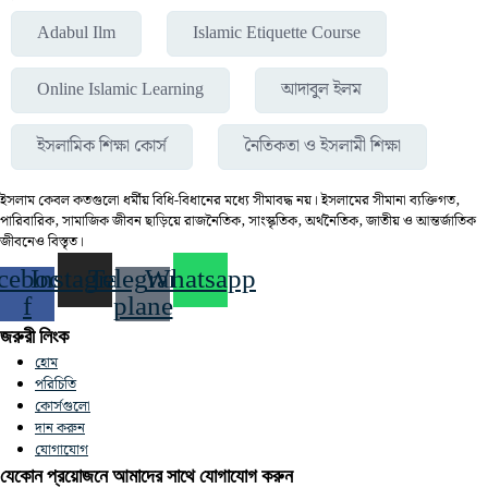
Adabul Ilm
Islamic Etiquette Course
Online Islamic Learning
আদাবুল ইলম
ইসলামিক শিক্ষা কোর্স
নৈতিকতা ও ইসলামী শিক্ষা
ইসলাম কেবল কতগুলো ধর্মীয় বিধি-বিধানের মধ্যে সীমাবদ্ধ নয়। ইসলামের সীমানা ব্যক্তিগত,
পারিবারিক, সামাজিক জীবন ছাড়িয়ে রাজনৈতিক, সাংস্কৃতিক, অর্থনৈতিক, জাতীয় ও আন্তর্জাতিক
জীবনেও বিস্তৃত।
cebook-
Instagram
Telegram-
Whatsapp
f
plane
জরুরী লিংক
হোম
পরিচিতি
কোর্সগুলো
দান করুন
যোগাযোগ
যেকোন প্রয়োজনে আমাদের সাথে যোগাযোগ করুন