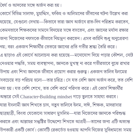
ধৈর্য ও আদবের সঙ্গে অর্জন করা হয়।
কোর্সে বিভিন্ন সালাফ, মুহাদ্দিস, ফকিহ ও আলিমদের জীবনের ঘটনা উল্লেখ করা
হয়েছে, যেগুলো দেখায়—কিভাবে তারা জ্ঞান অর্জনে রাত-দিন পরিশ্রম করতেন,
কেমনভাবে শিক্ষকদের সামনে বিনয়ের সঙ্গে বসতেন, এবং জ্ঞানের মর্যাদা রক্ষার
জন্য নিজেদের নফসকে কীভাবে নিয়ন্ত্রণ করতেন। এসব কাহিনি শুধু অনুপ্রেরণা
নয়; বরং একজন শিক্ষার্থীর ভেতরে জ্ঞানের প্রতি গভীর শ্রদ্ধা তৈরি করে।
এ ছাড়াও এই কোর্সে আলোচনা করা হয়েছে—মনোযোগ দিয়ে পড়ার কৌশল, নোট
নেওয়ার পদ্ধতি, সময় ব্যবস্থাপনা, জ্ঞানকে মুখস্থ না করে গভীরভাবে বুঝে রাখার
উপায় এবং শিখা জ্ঞানকে জীবনে প্রয়োগ করার গুরুত্ব। একজন তালিব ইলমের
সবচেয়ে বড় পরিচয় হলো—তার চরিত্র। সে যত বেশি জ্ঞান অর্জন করে, তত বেশি
নম্র হয়। যত বেশি শেখে, তত বেশি কর্মে পরিণত করে। এই কোর্স শিক্ষার্থীর
অন্তরে সেই Character-Building mindset গড়ে তুলতে সাহায্য করবে।
যারা ইসলামী জ্ঞান শিখতে চান, নতুন তালিবে ইলম, দাঈ, শিক্ষক, মাদরাসার
ছাত্রছাত্রী, কিংবা যেকোনো সাধারণ মুসলিম—যারা নিজেদের জ্ঞানকে পরিশুদ্ধ
করতে এবং আল্লাহর সন্তুষ্টির উদ্দেশ্যে শিখতে আগ্রহী—তাদের জন্য এটি অত্যন্ত
উপকারী একটি কোর্স। কোর্সটি রেকর্ডেড হওয়ায় আপনি নিজের সুবিধামতো সময়