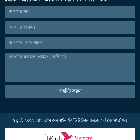
সাবমিট করুন
স্বত্ব © ২০২২ আম্মার’স অনলাইন ইন্সটিটিউশন কতৃক সর্বস্বত্ব সংরক্ষিত